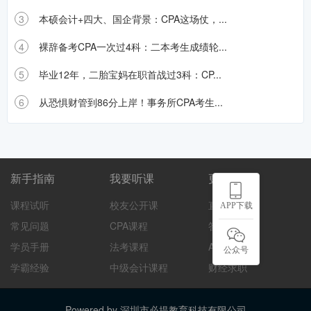
3
本硕会计+四大、国企背景：CPA这场仗，...
4
裸辞备考CPA一次过4科：二本考生成绩轮...
5
毕业12年，二胎宝妈在职首战过3科：CP...
6
从恐惧财管到86分上岸！事务所CPA考生...
新手指南
我要听课
更多服务
课程试听
校友公开课
直播互动
APP下载
常见问题
CPA课程
答疑帮助
学员手册
法考课程
APP下载
公众号
学霸经验
中级会计课程
财经求职
Powered by
深圳市必提教育科技有限公司