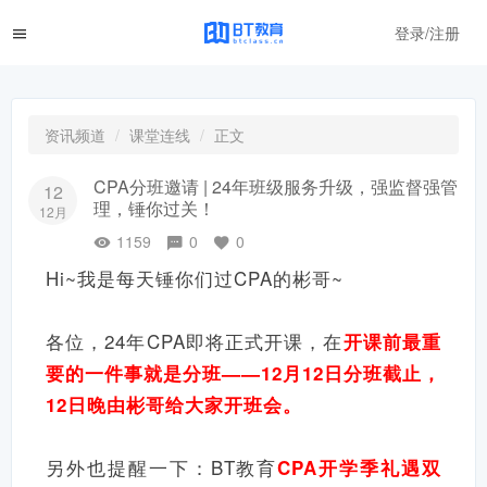
登录/注册
资讯频道
课堂连线
正文
CPA分班邀请 | 24年班级服务升级，强监督强管
12
理，锤你过关！
12月
1159
0
0
Hi~我是每天锤你们过CPA的彬哥~
各位，24年CPA即将正式开课，在
开
课前最重
要的一件事就是分班
——12月12日分班截止，
12日晚由彬哥给大家开班会
。
另外也提醒一下
：
BT教育
CPA开学季礼遇双