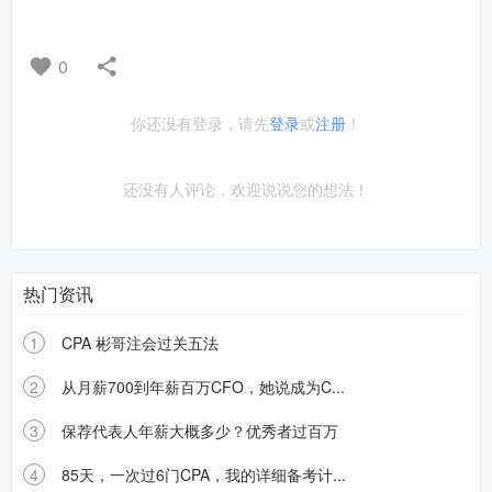
0
你还没有登录，请先
登录
或
注册
！
还没有人评论，欢迎说说您的想法！
热门资讯
1
CPA 彬哥注会过关五法
2
从月薪700到年薪百万CFO，她说成为C...
3
保荐代表人年薪大概多少？优秀者过百万
4
85天，一次过6门CPA，我的详细备考计...