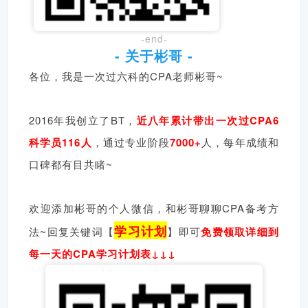
-end-
- 关于彬哥 -
各位，我是一次过六科的CPA老师彬哥~
2016年我创立了BT，
近八年累计带出一次过CPA6
科学员116人
，通过专业阶段
7
000+
人，每年成绩和
口碑都有目共睹~
欢迎添加彬哥的个人微信，和彬哥聊聊CPA备考方
学习计划
法~回复关键词【
】即可
免费领取详细到
每一天的CPA学习计划表↓↓↓