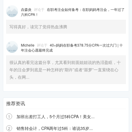
垚森炎
评论于
在职考注会如何备考：在职妈妈考注会，一年过了
六科CPA！
写得真好，读完了觉得热血沸腾
Michelle
评论于
40+妈妈在职备考378.75分CPA一次过六门 | 十
年注会心愿最终完成
很认真的看完这篇分享，尤其看到前面姐姐说的热泪盈眶，十
年的注会梦到底是一种怎样的“期许”或者“噩梦”一直萦绕在心
头，在网...
推荐资讯
1
加班出差打工人，5个月过5科CPA！美女...
2
销售转会计，CPA两年过5科：谁说35岁...