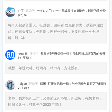
心宇
评论于
一次过六门： 十个月战胜注会459分，彬哥的注会经
验分享
每个人都是普通人。挺过去，回头看 曾经的努力，试着佩服自
己。硬着头皮听，先听课，理解一部分，不要想着一次全理
解。以书本...
legal崔
评论于
截图+打开微信扫一扫！与全网粉丝超百万的彬哥
1v1互动！
就想一年过六科。时间有，精力有，方法没有。
haiyan
评论于
截图+打开微信扫一扫！与全网粉丝超百万的彬哥1
v1互动！
老师：我才换新工作，又要适应新环境，新业务，有想老师，
时间又紧张，打算先考2023年审计