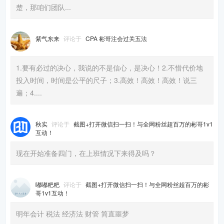
楚，那咱们团队...
紫气东来
评论于
CPA 彬哥注会过关五法
1.要有必过的决心，我说的不是信心，是决心！2.不惜代价地
投入时间，时间是公平的尺子；3.高效！高效！高效！说三
遍；4....
秋实
评论于
截图+打开微信扫一扫！与全网粉丝超百万的彬哥1v1
互动！
现在开始准备四门，在上班情况下来得及吗？
嘟嘟粑粑
评论于
截图+打开微信扫一扫！与全网粉丝超百万的彬
哥1v1互动！
明年会计 税法 经济法 财管 简直噩梦