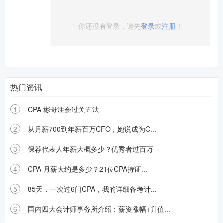
你还没有登录，请先
登录
或
注册
！
热门资讯
1
CPA 彬哥注会过关五法
2
从月薪700到年薪百万CFO，她说成为C...
3
保荐代表人年薪大概多少？优秀者过百万
4
CPA 月薪大约是多少？21位CPA持证...
5
85天，一次过6门CPA，我的详细备考计...
6
国内四大会计师事务所介绍：薪资涨幅+升值...