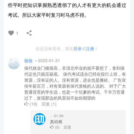
些平时把知识掌握熟悉透彻了的人才有更大的机会通过
考试。所以大家平时复习时马虎不得。
1
你还没有登录，请先
登录
或
注册
！
薇薇
•
2022-01-21
保代就业门槛很高，非清北毕业的就不要想了，拿到保
代证也只能压箱底。 保代考试适合已经在投行上班，有
资源，没有证的人。没有资源，进去也是搬砖。 广告宣
传年薪百万，对有资源有保代资格的人说的。 对于广大
普通背景的学生说，也是一个坑爹的考试。千辛万苦通
过了，发现那边的风景却不如你期望的
(
19
)
回复
(
1
)
01-06
•
真幼稚
(
0
)
回复