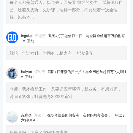
每个人都是普通人。挺过去，回头看 曾经的努力，试着佩服自
己。硬着头皮听，先听课，理解一部分，不要想着一次全理
解。以书本...
legal崔
评论于
截图+打开微信扫一扫！与全网粉丝超百万的彬哥
1v1互动！
就想一年过六科。时间有，精力有，方法没有。
haiyan
评论于
截图+打开微信扫一扫！与全网粉丝超百万的彬哥1
v1互动！
老师：我才换新工作，又要适应新环境，新业务，有想老师，
时间又紧张，打算先考2023年审计
垚森炎
评论于
在职考注会如何备考：在职妈妈考注会，一年过了
六科CPA！
写得真好，读完了觉得热血沸腾