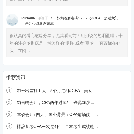
Michelle
评论于
40+妈妈在职备考378.75分CPA一次过六门 | 十
年注会心愿最终完成
很认真的看完这篇分享，尤其看到前面姐姐说的热泪盈眶，十
年的注会梦到底是一种怎样的“期许”或者“噩梦”一直萦绕在心
头，在网...
推荐资讯
1
加班出差打工人，5个月过5科CPA！美女...
2
销售转会计，CPA两年过5科：谁说35岁...
3
本硕会计+四大、国企背景：CPA这场仗，...
4
裸辞备考CPA一次过4科：二本考生成绩轮...