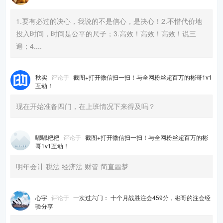
1.要有必过的决心，我说的不是信心，是决心！2.不惜代价地
投入时间，时间是公平的尺子；3.高效！高效！高效！说三
遍；4....
秋实
评论于
截图+打开微信扫一扫！与全网粉丝超百万的彬哥1v1
互动！
现在开始准备四门，在上班情况下来得及吗？
嘟嘟粑粑
评论于
截图+打开微信扫一扫！与全网粉丝超百万的彬
哥1v1互动！
明年会计 税法 经济法 财管 简直噩梦
心宇
评论于
一次过六门： 十个月战胜注会459分，彬哥的注会经
验分享