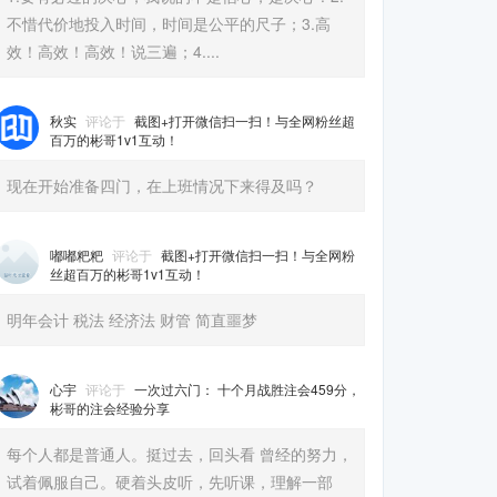
不惜代价地投入时间，时间是公平的尺子；3.高
效！高效！高效！说三遍；4....
秋实
评论于
截图+打开微信扫一扫！与全网粉丝超
百万的彬哥1v1互动！
现在开始准备四门，在上班情况下来得及吗？
嘟嘟粑粑
评论于
截图+打开微信扫一扫！与全网粉
丝超百万的彬哥1v1互动！
明年会计 税法 经济法 财管 简直噩梦
心宇
评论于
一次过六门： 十个月战胜注会459分，
彬哥的注会经验分享
每个人都是普通人。挺过去，回头看 曾经的努力，
试着佩服自己。硬着头皮听，先听课，理解一部