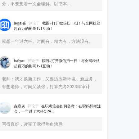
分，不要想着一次全理解。以书本...
legal崔
评论于
截图+打开微信扫一扫！与全网粉丝
超百万的彬哥1v1互动！
就想一年过六科。时间有，精力有，方法没有。
haiyan
评论于
截图+打开微信扫一扫！与全网粉丝
超百万的彬哥1v1互动！
老师：我才换新工作，又要适应新环境，新业务，
有想老师，时间又紧张，打算先考2023年审计
垚森炎
评论于
在职考注会如何备考：在职妈妈考注
会，一年过了六科CPA！
写得真好，读完了觉得热血沸腾