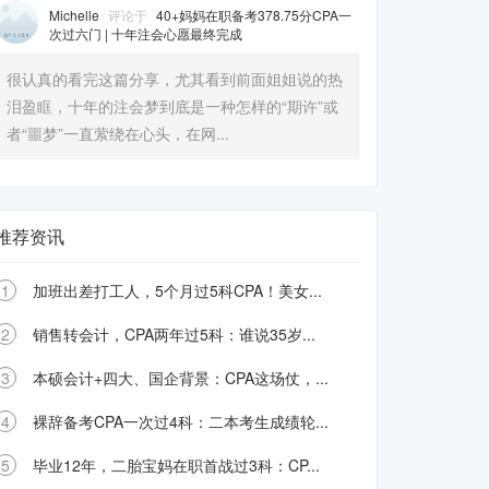
Michelle
评论于
40+妈妈在职备考378.75分CPA一
次过六门 | 十年注会心愿最终完成
很认真的看完这篇分享，尤其看到前面姐姐说的热
泪盈眶，十年的注会梦到底是一种怎样的“期许”或
者“噩梦”一直萦绕在心头，在网...
推荐资讯
1
加班出差打工人，5个月过5科CPA！美女...
2
销售转会计，CPA两年过5科：谁说35岁...
3
本硕会计+四大、国企背景：CPA这场仗，...
4
裸辞备考CPA一次过4科：二本考生成绩轮...
5
毕业12年，二胎宝妈在职首战过3科：CP...