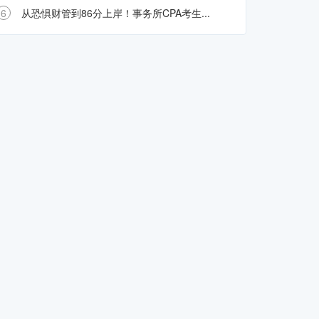
6
从恐惧财管到86分上岸！事务所CPA考生...