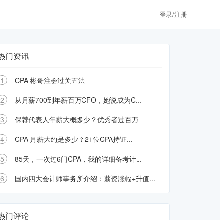
登录/注册
热门资讯
1
CPA 彬哥注会过关五法
2
从月薪700到年薪百万CFO，她说成为C...
3
保荐代表人年薪大概多少？优秀者过百万
4
CPA 月薪大约是多少？21位CPA持证...
5
85天，一次过6门CPA，我的详细备考计...
6
国内四大会计师事务所介绍：薪资涨幅+升值...
热门评论