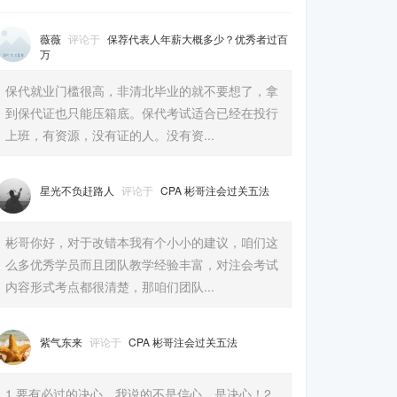
薇薇
评论于
保荐代表人年薪大概多少？优秀者过百
万
保代就业门槛很高，非清北毕业的就不要想了，拿
到保代证也只能压箱底。保代考试适合已经在投行
上班，有资源，没有证的人。没有资...
星光不负赶路人
评论于
CPA 彬哥注会过关五法
彬哥你好，对于改错本我有个小小的建议，咱们这
么多优秀学员而且团队教学经验丰富，对注会考试
内容形式考点都很清楚，那咱们团队...
紫气东来
评论于
CPA 彬哥注会过关五法
1.要有必过的决心，我说的不是信心，是决心！2.