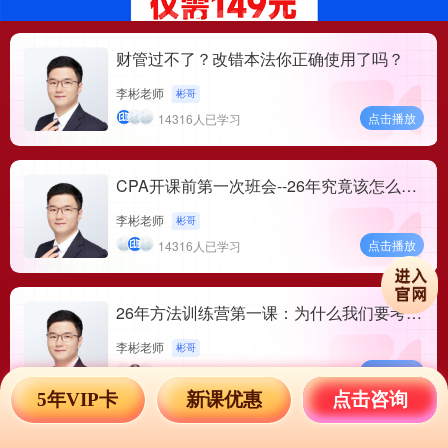
教材学员
财管过不了？改错本法你正确使用了吗？
128.75分
海**
2004038931
李彬老师
彬哥
教材学员
点击播放
14316人已学习
A**
127.75分
2004075683
CPA开课前第一次班会--26年究竟该怎么
押题班学员
学？
李彬老师
彬哥
点击播放
14316人已学习
旭**
2307124595
一次过6科
六神班学员
405分
26年方法训练营第一课：为什么我们要考C
PA
李彬老师
彬哥
天**
2309523061
一次过5科
点击播放
14316人已学习
六神班学员
342.5分
5年VIP卡
新课优惠
点击咨询
2025年CPA六神圆桌会——对话一次性过4
2408003371